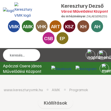
Keresztury Dezső
Városi Művelődési Központ
és intézményei
ZALAEGERSZEG
VMK
AMK
VHK
ART
KSZ
KH
AH
CSB
EP
Apáczai Csere János
Művelődési Központ
www.kereszturyvmk.hu
AMK
Programok
Kiállítások