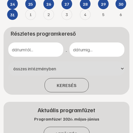
24
25
26
27
28
29
30
1
2
3
4
5
6
31
Részletes programkereső
-
KERESÉS
Aktuális programfüzet
Programfüzet 2026. május-június