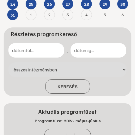
24
25
26
27
28
29
30
1
2
3
4
5
6
31
Részletes programkereső
-
KERESÉS
Aktuális programfüzet
Programfüzet 2026. május-június