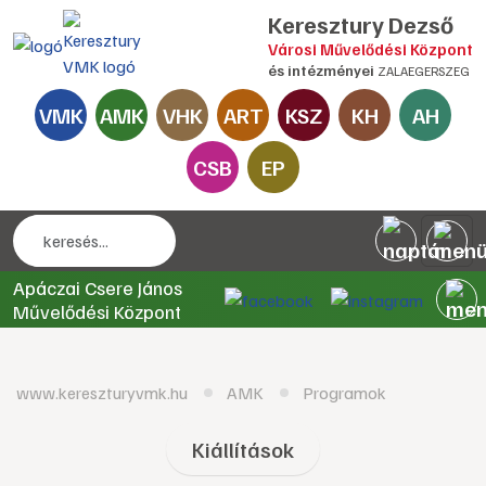
Keresztury Dezső
Városi Művelődési Központ
és intézményei
ZALAEGERSZEG
VMK
AMK
VHK
ART
KSZ
KH
AH
CSB
EP
Apáczai Csere János
Művelődési Központ
www.kereszturyvmk.hu
AMK
Programok
Kiállítások