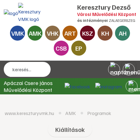
Keresztury Dezső
Városi Művelődési Központ
és intézményei
ZALAEGERSZEG
VMK
AMK
VHK
ART
KSZ
KH
AH
CSB
EP
Apáczai Csere János
Művelődési Központ
www.kereszturyvmk.hu
AMK
Programok
Kiállítások