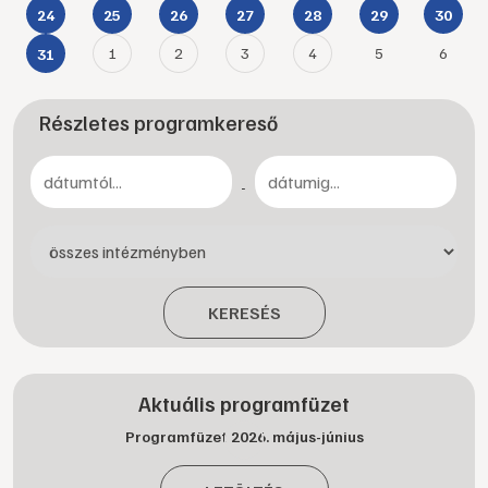
24
25
26
27
28
29
30
1
2
3
4
5
6
31
Részletes programkereső
-
KERESÉS
Aktuális programfüzet
Programfüzet 2026. május-június