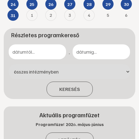
24
25
26
27
28
29
30
1
2
3
4
5
6
31
Részletes programkereső
-
KERESÉS
Aktuális programfüzet
Programfüzet 2026. május-június