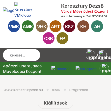
Keresztury Dezső
Városi Művelődési Központ
és intézményei
ZALAEGERSZEG
VMK
AMK
VHK
ART
KSZ
KH
AH
CSB
EP
Apáczai Csere János
Művelődési Központ
www.kereszturyvmk.hu
AMK
Programok
Kiállítások