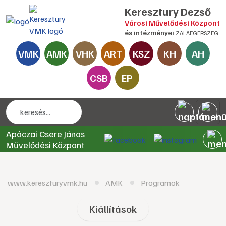
Keresztury Dezső
Városi Művelődési Központ
és intézményei
ZALAEGERSZEG
VMK
AMK
VHK
ART
KSZ
KH
AH
CSB
EP
Apáczai Csere János
Művelődési Központ
www.kereszturyvmk.hu
AMK
Programok
Kiállítások