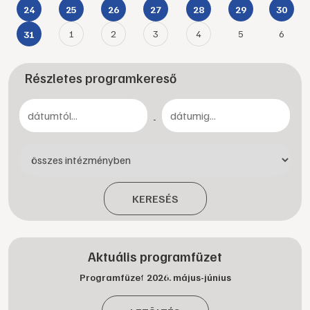
24
25
26
27
28
29
30
1
2
3
4
5
6
31
Részletes programkereső
-
KERESÉS
Aktuális programfüzet
Programfüzet 2026. május-június