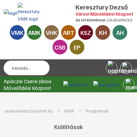
Keresztury Dezső
Városi Művelődési Központ
és intézményei
ZALAEGERSZEG
VMK
AMK
VHK
ART
KSZ
KH
AH
CSB
EP
Apáczai Csere János
Művelődési Központ
www.kereszturyvmk.hu
AMK
Programok
Kiállítások