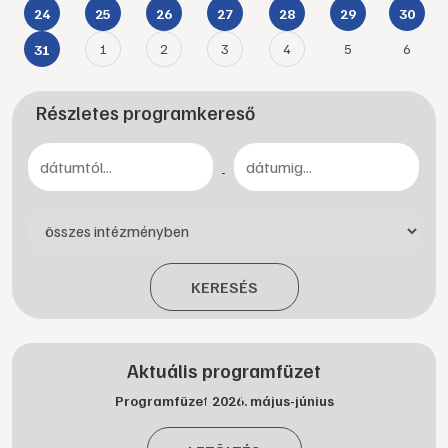
24
25
26
27
28
29
30
1
2
3
4
5
6
31
Részletes programkereső
-
KERESÉS
Aktuális programfüzet
Programfüzet 2026. május-június