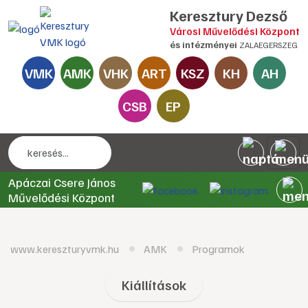
Keresztury Dezső
Városi Művelődési Központ
és intézményei
ZALAEGERSZEG
VMK
AMK
VHK
ART
KSZ
KH
AH
CSB
EP
Apáczai Csere János
Művelődési Központ
www.kereszturyvmk.hu
AMK
Programok
Kiállítások