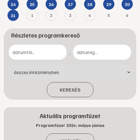
24
25
26
27
28
29
30
1
2
3
4
5
6
31
Részletes programkereső
-
KERESÉS
Aktuális programfüzet
Programfüzet 2026. május-június