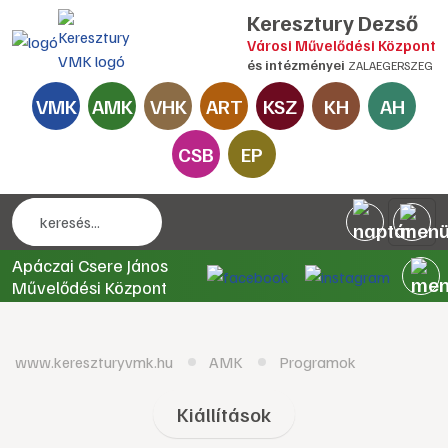
Keresztury Dezső
Városi Művelődési Központ
és intézményei
ZALAEGERSZEG
VMK
AMK
VHK
ART
KSZ
KH
AH
CSB
EP
Apáczai Csere János
Művelődési Központ
www.kereszturyvmk.hu
AMK
Programok
Kiállítások