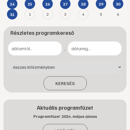
24
25
26
27
28
29
30
1
2
3
4
5
6
31
Részletes programkereső
-
KERESÉS
Aktuális programfüzet
Programfüzet 2026. május-június