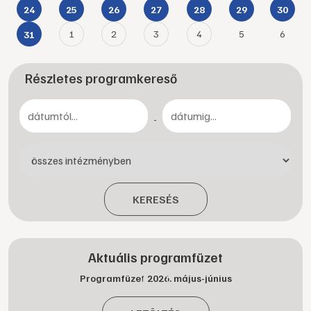
24
25
26
27
28
29
30
1
2
3
4
5
6
31
Részletes programkereső
-
KERESÉS
Aktuális programfüzet
Programfüzet 2026. május-június