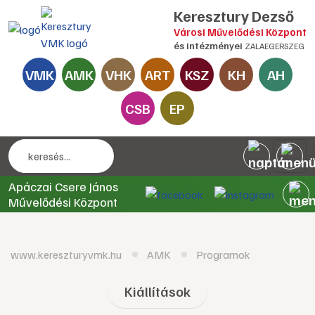
Keresztury Dezső
Városi Művelődési Központ
és intézményei
ZALAEGERSZEG
VMK
AMK
VHK
ART
KSZ
KH
AH
CSB
EP
Apáczai Csere János
Művelődési Központ
www.kereszturyvmk.hu
AMK
Programok
Kiállítások