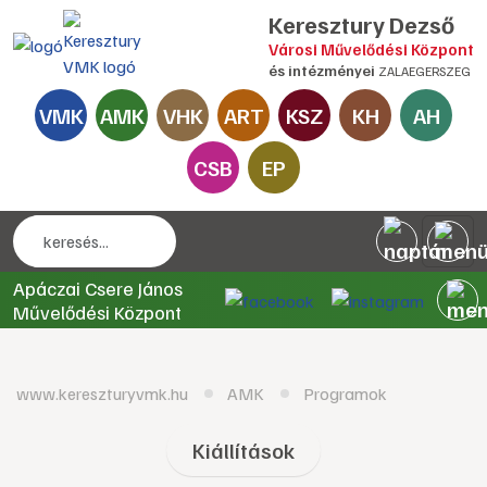
Keresztury Dezső
Városi Művelődési Központ
és intézményei
ZALAEGERSZEG
VMK
AMK
VHK
ART
KSZ
KH
AH
CSB
EP
Apáczai Csere János
Művelődési Központ
www.kereszturyvmk.hu
AMK
Programok
Kiállítások