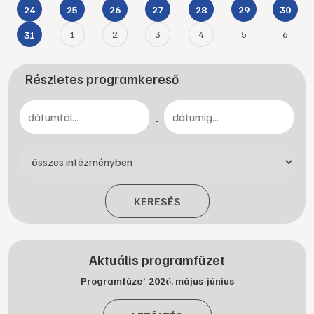
24
25
26
27
28
29
30
1
2
3
4
5
6
31
Részletes programkereső
-
KERESÉS
Aktuális programfüzet
Programfüzet 2026. május-június