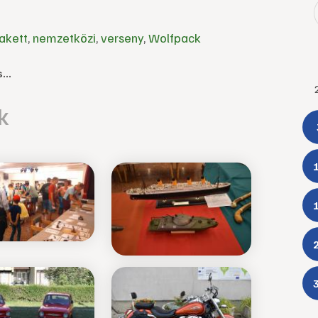
akett
,
nemzetközi
,
verseny
,
Wolfpack
...
k