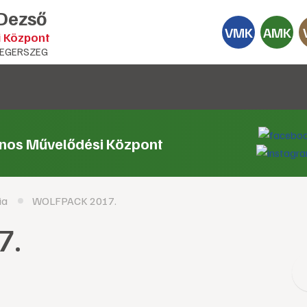
 Dezső
VMK
AMK
i Központ
EGERSZEG
ános Művelődési Központ
ia
WOLFPACK 2017.
7.