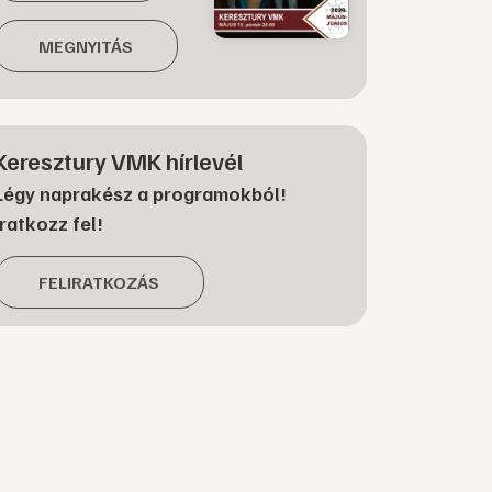
MEGNYITÁS
Keresztury VMK hírlevél
Légy naprakész a programokból!
Iratkozz fel!
FELIRATKOZÁS