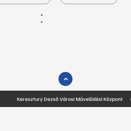
›
Keresztury Dezső Városi Művelődési Központ