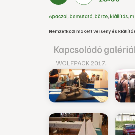
Apáczai
,
bemutató
,
börze
,
kiállítás
,
m
Nemzetközi makett verseny és kiállítás
Kapcsolódó galériá
WOLFPACK 2017.