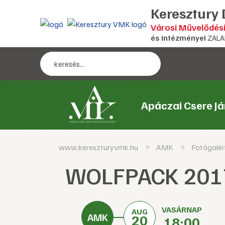
Keresztury
Városi Művelődés
és intézményei
ZALA
Apáczai Csere J
www.kereszturyvmk.hu
AMK
Fotógalér
WOLFPACK 201
VASÁRNAP
AUG
20
18:00