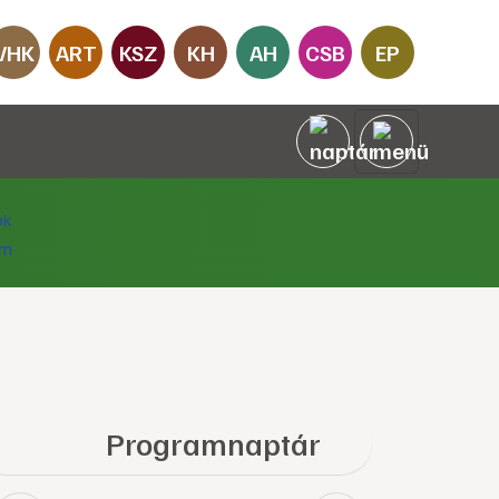
VHK
ART
KSZ
KH
AH
CSB
EP
Programnaptár