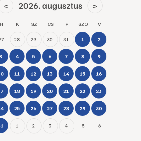
2026. augusztus
<
>
H
K
SZ
CS
P
SZO
V
27
28
29
30
31
1
2
3
4
5
6
7
8
9
10
11
12
13
14
15
16
17
18
19
20
21
22
23
24
25
26
27
28
29
30
31
1
2
3
4
5
6