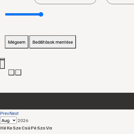
Mégsem
Beállítások mentése
Prev
Next
2026
Hé
Ke
Sze
Csü
Pé
Szo
Va