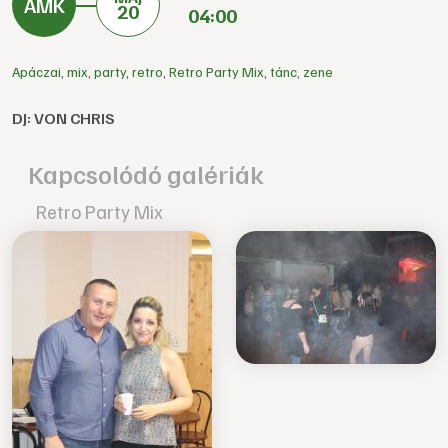
20
04:00
Apáczai
,
mix
,
party
,
retro
,
Retro Party Mix
,
tánc
,
zene
DJ: VON CHRIS
Kapcsolódó galériák
Retro Party Mix