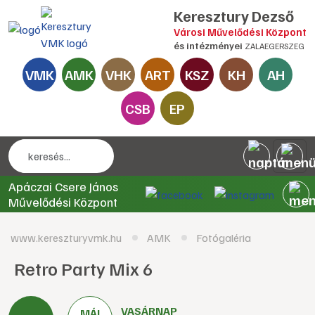
Keresztury Dezső
Városi Művelődési Központ
és intézményei
ZALAEGERSZEG
VMK
AMK
VHK
ART
KSZ
KH
AH
CSB
EP
Apáczai Csere János
Művelődési Központ
www.kereszturyvmk.hu
AMK
Fotógaléria
Retro Party Mix 6
VASÁRNAP
MÁJ