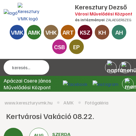
Keresztury Dezső
Városi Művelődési Központ
és intézményei
ZALAEGERSZEG
VMK
AMK
VHK
ART
KSZ
KH
AH
CSB
EP
Apáczai Csere János
Művelődési Központ
www.kereszturyvmk.hu
AMK
Fotógaléria
Kertvárosi Vakáció 08.22.
SZERDA
AUG