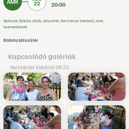
22
20:00
Apáczai
,
Bóbita
,
játék
,
játszótér
,
Kertvárosi Vakáció
,
nyár
,
nyeremények
Bóbita Játszótér
Kapcsolódó galériák
Kertvárosi Vakáció 08.22.