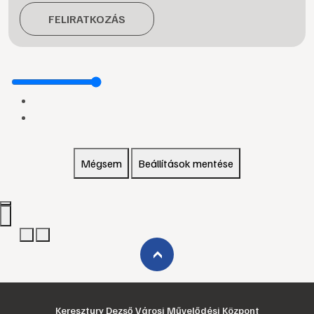
FELIRATKOZÁS
Mégsem
Beállítások mentése
›
Keresztury Dezső Városi Művelődési Központ