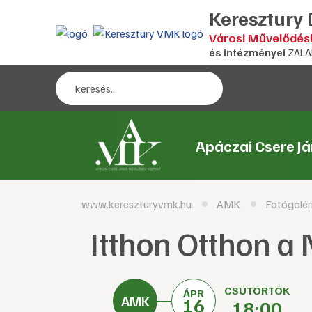
Keresztury
Városi Művelődés
és intézményei
ZALA
Apáczai Csere J
www.kereszturyvmk.hu
AMK
Fotógalér
Itthon Otthon a
CSÜTÖRTÖK
ÁPR
16
18:00