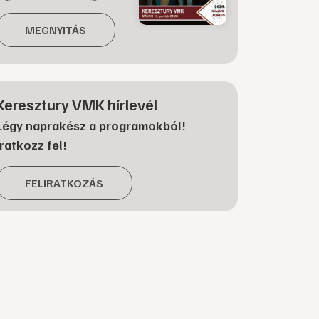
MEGNYITÁS
Keresztury VMK hírlevél
Légy naprakész a programokból!
Iratkozz fel!
FELIRATKOZÁS