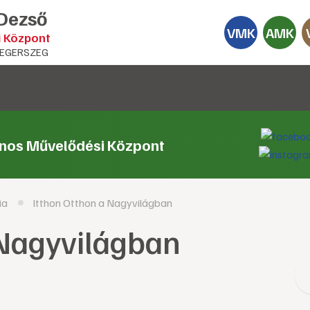
 Dezső
VMK
AMK
i Központ
EGERSZEG
ános Művelődési Központ
ia
Itthon Otthon a Nagyvilágban
 Nagyvilágban