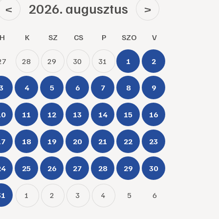
2026. augusztus
<
>
H
K
SZ
CS
P
SZO
V
27
28
29
30
31
1
2
3
4
5
6
7
8
9
10
11
12
13
14
15
16
17
18
19
20
21
22
23
24
25
26
27
28
29
30
31
1
2
3
4
5
6