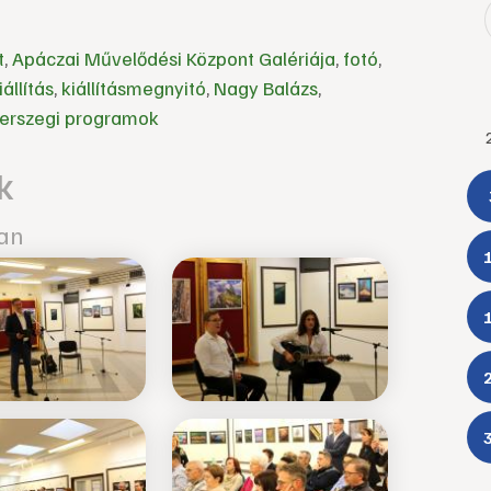
t
,
Apáczai Művelődési Központ Galériája
,
fotó
,
iállítás
,
kiállításmegnyitó
,
Nagy Balázs
,
erszegi programok
k
ban