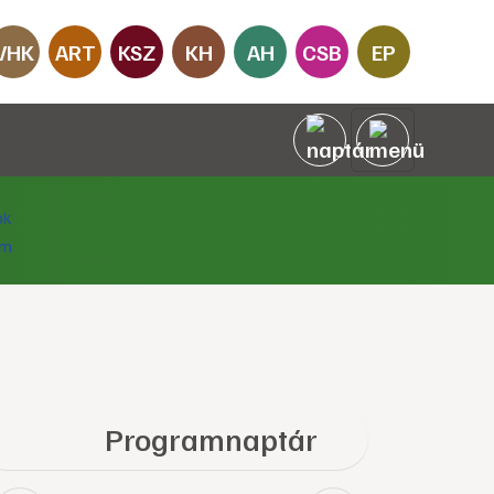
VHK
ART
KSZ
KH
AH
CSB
EP
Programnaptár