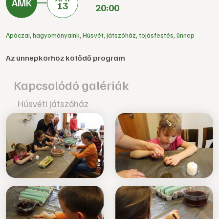
13
20:00
Apáczai
,
hagyományaink
,
Húsvét
,
játszóház
,
tojásfestés
,
ünnep
Az ünnepkörhöz kötődő program
Kapcsolódó galériák
Húsvéti játszóház