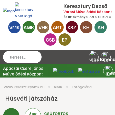
Keresztury Dezső
Városi Művelődési Központ
és intézményei
ZALAEGERSZEG
VMK
AMK
VHK
ART
KSZ
KH
AH
CSB
EP
Apáczai Csere János
Művelődési Központ
www.kereszturyvmk.hu
AMK
Fotógaléria
Húsvéti játszóház
CSÜTÖRTÖK
ÁPR