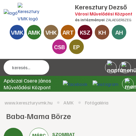
Keresztury Dezső
Városi Művelődési Központ
és intézményei
ZALAEGERSZEG
VMK
AMK
VHK
ART
KSZ
KH
AH
CSB
EP
Apáczai Csere János
Művelődési Központ
www.kereszturyvmk.hu
AMK
Fotógaléria
Baba-Mama Börze
SZOMBAT
MÁRC