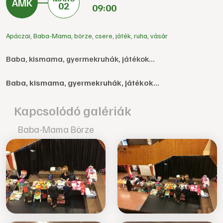
02
09:00
Apáczai
,
Baba-Mama
,
börze
,
csere
,
játék
,
ruha
,
vásár
Baba, kismama, gyermekruhák, játékok...
Baba, kismama, gyermekruhák, játékok...
Kapcsolódó galériák
Baba-Mama Börze