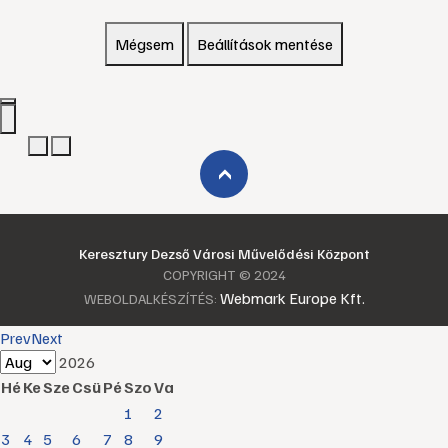
Mégsem
Beállítások mentése
›
Keresztury Dezső Városi Művelődési Központ
COPYRIGHT © 2024
Webmark Europe Kft.
WEBOLDALKÉSZÍTÉS:
Prev
Next
2026
Hé
Ke
Sze
Csü
Pé
Szo
Va
1
2
3
4
5
6
7
8
9