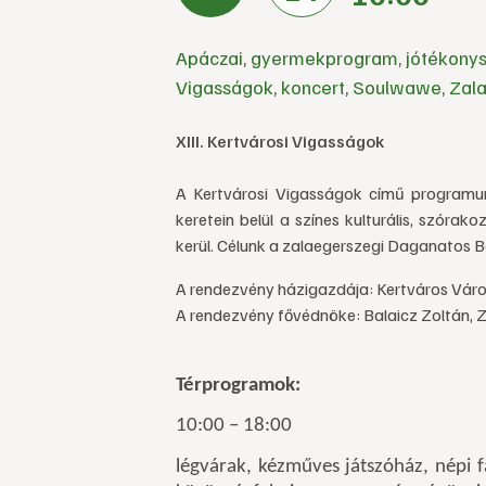
Apáczai
,
gyermekprogram
,
jótékony
Vigasságok
,
koncert
,
Soulwawe
,
Zal
XIII. Kertvárosi Vigasságok
A Kertvárosi Vigasságok című programu
keretein belül a színes kulturális, szórak
kerül. Célunk a zalaegerszegi Daganatos
A rendezvény házigazdája: Kertváros Vár
A rendezvény fővédnöke: Balaicz Zoltán,
Térprogramok:
10:00 – 18:00
légvárak, kézműves játszóház, népi fa