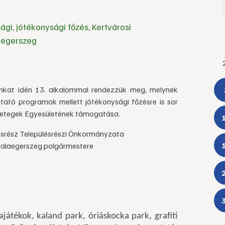
sági
,
jótékonysági főzés
,
Kertvárosi
aegerszeg
nkat idén 13. alkalommal rendezzük meg, melynek
oztató programok mellett jótékonysági főzésre is sor
 Betegek Egyesületének támogatása.
osrész Településrészi Önkormányzata
 Zalaegerszeg polgármestere
játékok, kaland park, óriáskocka park, grafiti