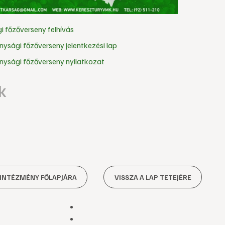
 főzőverseny felhívás
ysági főzőverseny jelentkezési lap
ysági főzőverseny nyilatkozat
k
 INTÉZMÉNY FŐLAPJÁRA
VISSZA A LAP TETEJÉRE