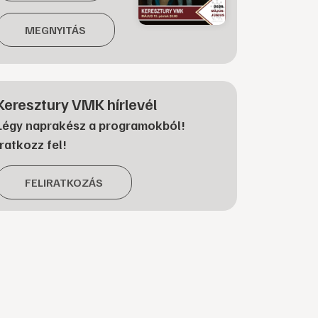
MEGNYITÁS
Keresztury VMK hírlevél
Légy naprakész a programokból!
Iratkozz fel!
FELIRATKOZÁS