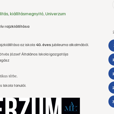
lítás
,
kiállításmegnyitó
,
Univerzum
ív rajzkiállítása
ajzkiállítása
az iskola
40. éves
jubileuma alkalmából.
tvös József Általános Iskola igazgatója
lagász
ikus térbe.
Iskola tanulói.