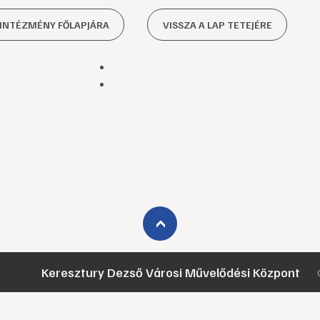
 INTÉZMÉNY FŐLAPJÁRA
VISSZA A LAP TETEJÉRE
›
Keresztury Dezső Városi Művelődési Központ