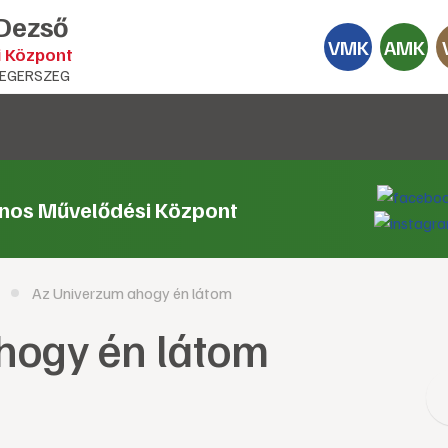
 Dezső
VMK
AMK
i Központ
EGERSZEG
ános Művelődési Központ
Az Univerzum ahogy én látom
hogy én látom