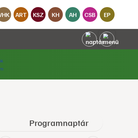
VHK
ART
KSZ
KH
AH
CSB
EP
Programnaptár