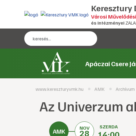
Keresztury
Városi Művelődés
és intézményei
ZALA
Apáczai Csere J
www.kereszturyvmk.hu
AMK
Archívum
Az Univerzum a
SZERDA
NOV
28
14:00