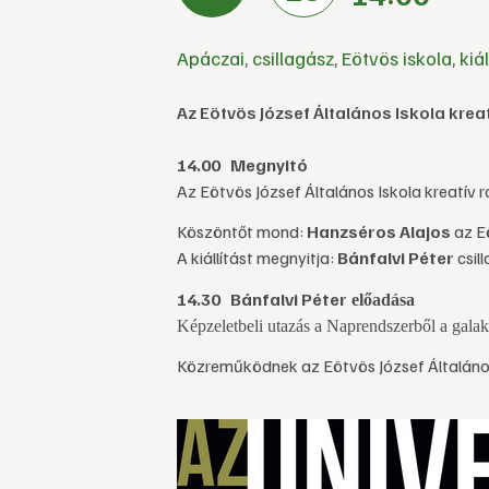
Apáczai
,
csillagász
,
Eötvös iskola
,
kiál
Az Eötvös József Általános Iskola kreat
14.00 Megnyitó
Az Eötvös József Általános Iskola kreatív r
Köszöntőt mond:
Hanzséros Alajos
az Eö
A kiállítást megnyitja:
Bánfalvi Péter
csil
14.30
Bánfalvi Péter
előadása
Képzeletbeli utazás a Naprendszerből a galakt
Közreműködnek az Eötvös József Általános 