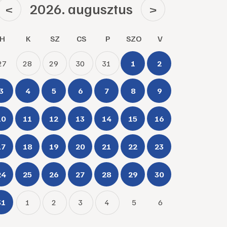
2026. augusztus
<
>
H
K
SZ
CS
P
SZO
V
27
28
29
30
31
1
2
3
4
5
6
7
8
9
10
11
12
13
14
15
16
17
18
19
20
21
22
23
24
25
26
27
28
29
30
31
1
2
3
4
5
6