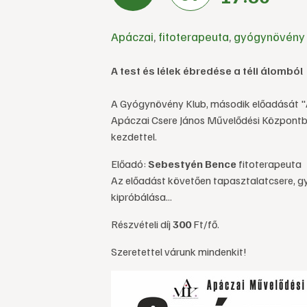
Apáczai
,
fitoterapeuta
,
gyógynövény 
A test és lélek ébredése a téli álomból
A Gyógynövény Klub, második előadását "A 
Apáczai Csere János Művelődési Központban 
kezdettel.
Előadó:
Sebestyén Bence
fitoterapeuta
Az előadást követően tapasztalatcsere, 
kipróbálása...
Részvételi díj
300
Ft/fő.
Szeretettel várunk mindenkit!