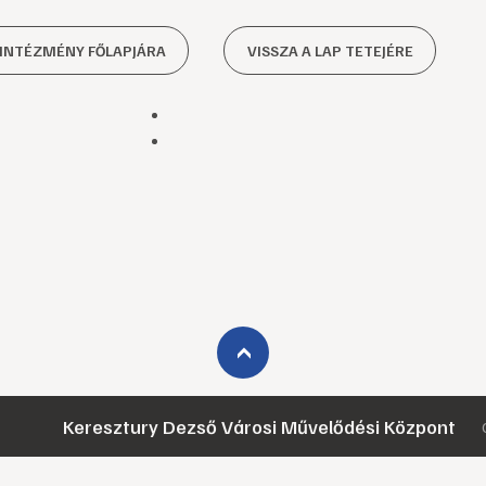
 INTÉZMÉNY FŐLAPJÁRA
VISSZA A LAP TETEJÉRE
›
Keresztury Dezső Városi Művelődési Központ