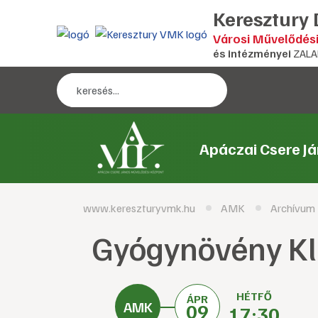
Keresztury
Városi Művelődés
és intézményei
ZALA
Apáczai Csere J
www.kereszturyvmk.hu
AMK
Archívum
Gyógynövény K
HÉTFŐ
ÁPR
09
17:30