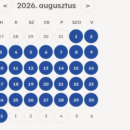
2026. augusztus
<
>
H
K
SZ
CS
P
SZO
V
27
28
29
30
31
1
2
3
4
5
6
7
8
9
10
11
12
13
14
15
16
17
18
19
20
21
22
23
24
25
26
27
28
29
30
31
1
2
3
4
5
6