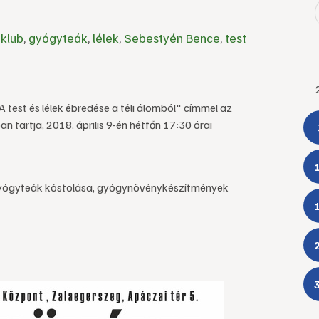
klub
,
gyógyteák
,
lélek
,
Sebestyén Bence
,
test
test és lélek ébredése a téli álomból" címmel az
tartja, 2018. április 9-én hétfőn 17:30 órai
gyógyteák kóstolása, gyógynövénykészítmények