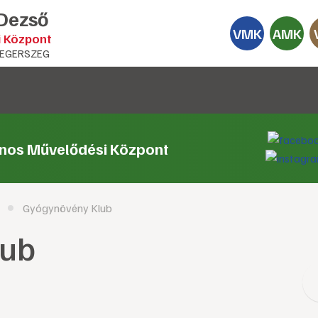
 Dezső
VMK
AMK
i Központ
EGERSZEG
ános Művelődési Központ
Gyógynövény Klub
lub