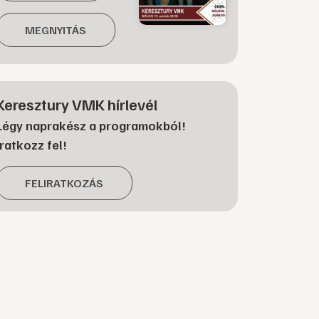
MEGNYITÁS
Keresztury VMK hírlevél
Légy naprakész a programokból!
Iratkozz fel!
FELIRATKOZÁS