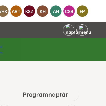
VHK
ART
KSZ
KH
AH
CSB
EP
Programnaptár