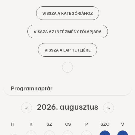
VISSZA A KATEGÓRIÁHOZ
VISSZA AZ INTÉZMÉNY FŐLAPJÁRA
VISSZA A LAP TETEJÉRE
Programnaptár
2026. augusztus
<
>
H
K
SZ
CS
P
SZO
V