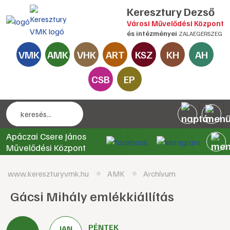
Keresztury Dezső
Városi Művelődési Központ
és intézményei
ZALAEGERSZEG
VMK
AMK
VHK
ART
KSZ
KH
AH
CSB
EP
Apáczai Csere János
Művelődési Központ
www.kereszturyvmk.hu
AMK
Archívum
Gácsi Mihály emlékkiállítás
PÉNTEK
JAN