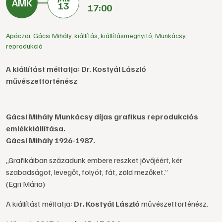
13
17:00
Apáczai
,
Gácsi Mihály
,
kiállítás
,
kiállításmegnyitó
,
Munkácsy
,
reprodukció
A kiállítást méltatja: Dr. Kostyál László
művészettörténész
Gácsi Mihály Munkácsy díjas grafikus reprodukciós
emlékkiállítása.
Gácsi Mihály 1926-1987.
„Grafikáiban századunk embere reszket jövőjéért, kér
szabadságot, levegőt, folyót, fát, zöld mezőket.”
(Egri Mária)
A kiállítást méltatja:
Dr. Kostyál László
művészettörténész.