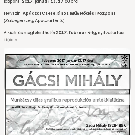
Időpont:
2017. január 13. 17,00
óra
Helyszín:
Apáczai Csere János Művelődési Központ
(Zalaegerszeg, Apáczai tér 5.)
A kiállítás megtekinthető:
2017. február 4-ig
, nyitvatartási
időben.