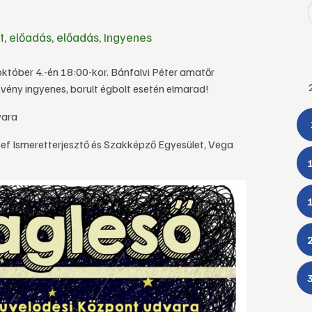
t
,
előadás
,
előadás
,
Ingyenes
október 4.-én 18:00-kor. Bánfalvi Péter amatőr
vény ingyenes, borult égbolt esetén elmarad!
vara
f Ismeretterjesztő és Szakképző Egyesület, Vega