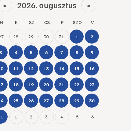
2026. augusztus
<
>
H
K
SZ
CS
P
SZO
V
27
28
29
30
31
1
2
3
4
5
6
7
8
9
10
11
12
13
14
15
16
17
18
19
20
21
22
23
24
25
26
27
28
29
30
31
1
2
3
4
5
6