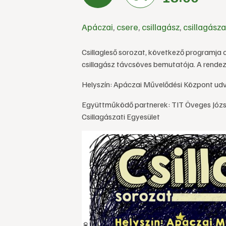
Apáczai
,
csere
,
csillagász
,
csillagásza
Csillagleső sorozat, következő programja 
csillagász távcsöves bemutatója. A rendez
Helyszín: Apáczai Művelődési Központ ud
Együttműködő partnerek: TIT Öveges Józse
Csillagászati Egyesület