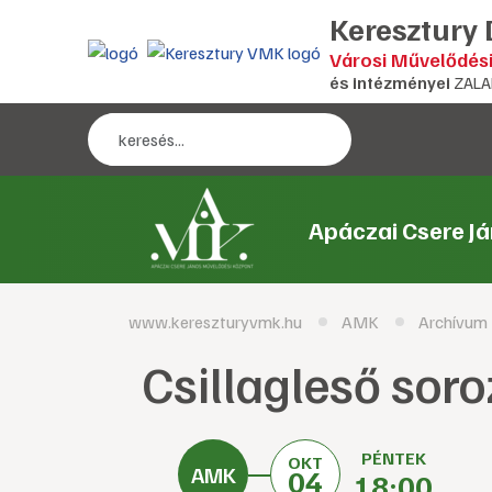
Keresztury
Városi Művelődés
és intézményei
ZALA
Apáczai Csere J
www.kereszturyvmk.hu
AMK
Archívum
Csillagleső soro
PÉNTEK
OKT
04
18:00