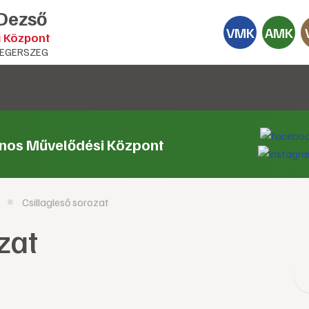
 Dezső
VMK
AMK
i Központ
EGERSZEG
ános Művelődési Központ
Csillagleső sorozat
zat