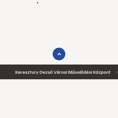
›
Keresztury Dezső Városi Művelődési Központ