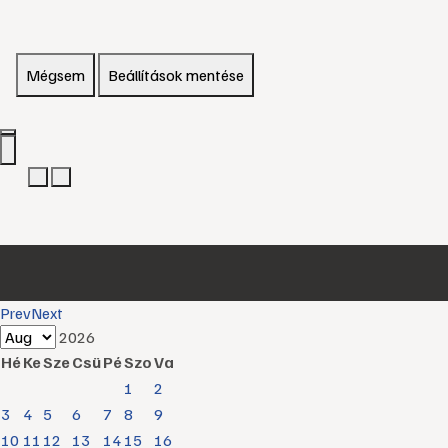
Mégsem
Beállítások mentése
Prev
Next
2026
Hé
Ke
Sze
Csü
Pé
Szo
Va
1
2
3
4
5
6
7
8
9
10
11
12
13
14
15
16