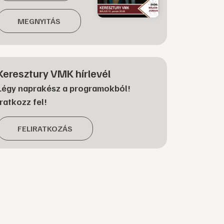
MEGNYITÁS
Keresztury VMK hírlevél
Légy naprakész a programokból!
Iratkozz fel!
FELIRATKOZÁS