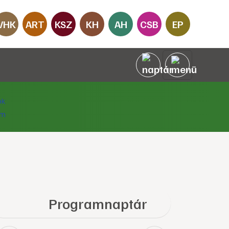
VHK
ART
KSZ
KH
AH
CSB
EP
Programnaptár