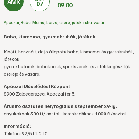
07
09:00
Apáczai
,
Baba-Mama
,
börze
,
csere
,
játék
,
ruha
,
vásár
Baba, kismama, gyermekruhák, játékok...
Kinőtt, használt, de jó állapotú baba, kismama, és gyerekruhák,
játékok,
gyerekbútorok, babakocsik, sportszerek, őszi, téli kiegészítők
cseréje és vására.
Apáczai Művelődési Központ
8900 Zalaegerszeg, Apáczai tér 5.
Árusító asztal és helyfoglalás szeptember 29-ig
:
anyukáknak
300
ft/ asztal • kereskedőknek
1000
ft/asztal.
Információ:
Telefon: 92/511-210