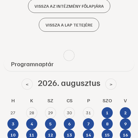
VISSZA AZ INTÉZMÉNY FŐLAPJÁRA
VISSZA A LAP TETEJÉRE
Programnaptár
2026. augusztus
<
>
H
K
SZ
CS
P
SZO
V
27
28
29
30
31
1
2
3
4
5
6
7
8
9
10
11
12
13
14
15
16