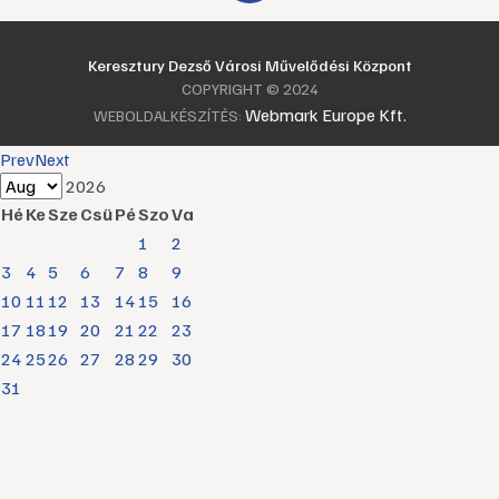
Keresztury Dezső Városi Művelődési Központ
COPYRIGHT © 2024
Webmark Europe Kft.
WEBOLDALKÉSZÍTÉS:
Prev
Next
2026
Hé
Ke
Sze
Csü
Pé
Szo
Va
1
2
3
4
5
6
7
8
9
10
11
12
13
14
15
16
17
18
19
20
21
22
23
24
25
26
27
28
29
30
31