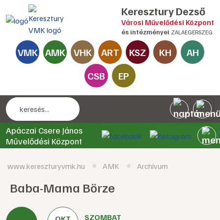
Keresztury Dezső
Városi Művelődési Központ
és intézményei
ZALAEGERSZEG
VMK
AMK
VHK
ART
KSZ
KH
AH
CSB
EP
Apáczai Csere János
Művelődési Központ
www.kereszturyvmk.hu
AMK
Archívum
Baba-Mama Börze
SZOMBAT
OKT