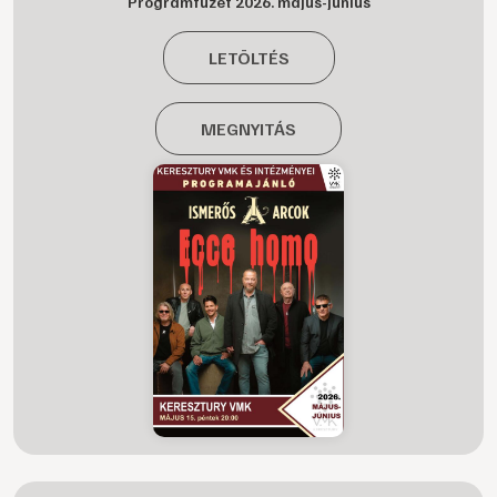
Programfüzet 2026. május-június
LETÖLTÉS
MEGNYITÁS