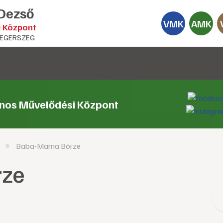
 Dezső
VMK
AMK
i Központ
EGERSZEG
ános Művelődési Központ
Baba-Mama Börze
rze