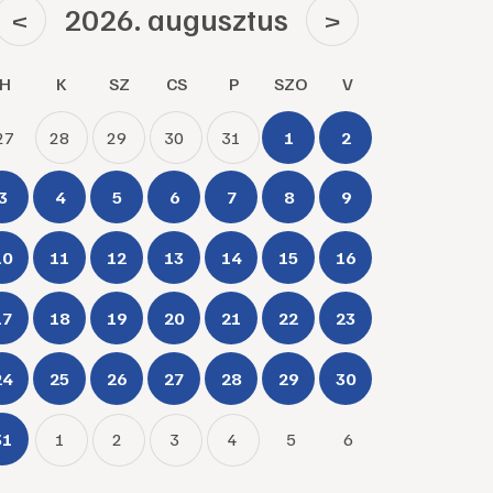
2026. augusztus
<
>
H
K
SZ
CS
P
SZO
V
27
28
29
30
31
1
2
3
4
5
6
7
8
9
10
11
12
13
14
15
16
17
18
19
20
21
22
23
24
25
26
27
28
29
30
31
1
2
3
4
5
6