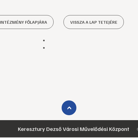
 INTÉZMÉNY FŐLAPJÁRA
VISSZA A LAP TETEJÉRE
›
Keresztury Dezső Városi Művelődési Központ