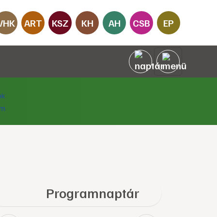
VHK
ART
KSZ
KH
AH
CSB
EP
Programnaptár