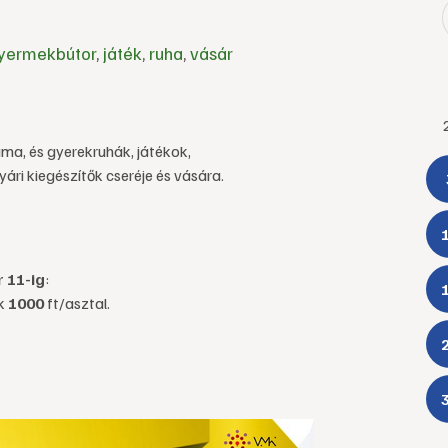
yermekbútor
,
játék
,
ruha
,
vásár
ama, és gyerekruhák, játékok,
ári kiegészítők cseréje és vására.
 11-ig
:
ek
1000
ft/asztal.