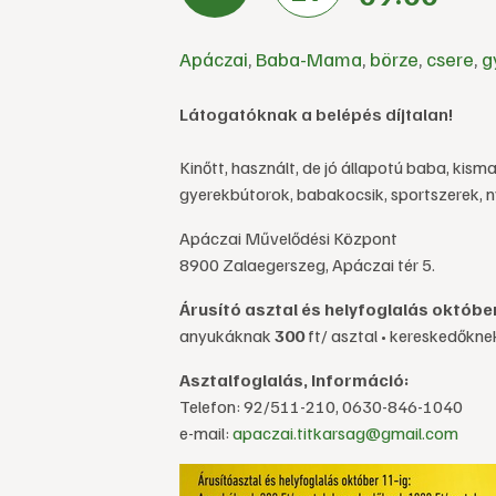
Apáczai
,
Baba-Mama
,
börze
,
csere
,
g
Látogatóknak a belépés díjtalan!
Kinőtt, használt, de jó állapotú baba, kism
gyerekbútorok, babakocsik, sportszerek, ny
Apáczai Művelődési Központ
8900 Zalaegerszeg, Apáczai tér 5.
Árusító asztal és helyfoglalás október
anyukáknak
300
ft/ asztal • kereskedőkn
Asztalfoglalás, Információ:
Telefon: 92/511-210, 0630-846-1040
e-mail:
apaczai.titkarsag@gmail.com