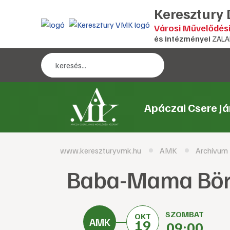
Keresztury
Városi Művelődés
és intézményei
ZALA
Apáczai Csere J
www.kereszturyvmk.hu
AMK
Archívum
Baba-Mama Bö
SZOMBAT
OKT
19
09:00